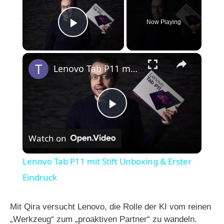
Now Playing
Play Video
×
Lenovo Tab P11 mit Stift Unboxing & Erster Eindruck
P
Watch on
l
Lenovo Tab P11 mit Stift Unboxing & Erster
a
Eindruck
y
Mit Qira versucht Lenovo, die Rolle der KI vom reinen
„Werkzeug“ zum „proaktiven Partner“ zu wandeln.