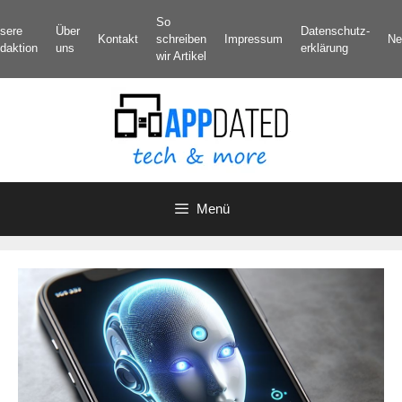
Zum
So
sere
Über
Datenschutz­
Inhalt
Kontakt
schreiben
Impressum
Ne
daktion
uns
erklärung
springen
wir Artikel
Menü