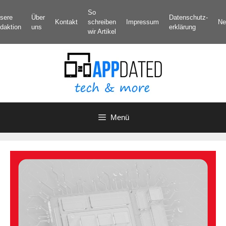
Zum
So
sere
Über
Datenschutz­
Inhalt
Kontakt
schreiben
Impressum
Ne
daktion
uns
erklärung
springen
wir Artikel
Menü