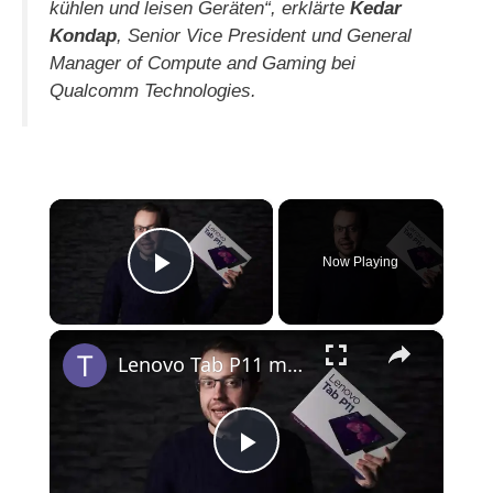
kühlen und leisen Geräten“, erklärte
Kedar
Kondap
, Senior Vice President und General
Manager of Compute and Gaming bei
Qualcomm Technologies.
×
Now Playing
Play Video
×
Lenovo Tab P11 mit Stift Unboxing & Erster Eindruck
P