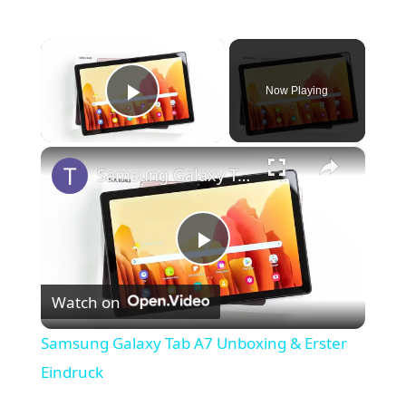
×
Now Playing
Play Video
×
Samsung Galaxy Tab A7 Unboxing & Erster Eindruck
P
Watch on
l
Samsung Galaxy Tab A7 Unboxing & Erster
a
Eindruck