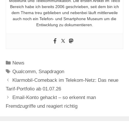
Mobilfunk und Telekommunikation. Die ersten Artikel im Telco
Bereich habe ich bereits 2006 geschrieben, seit dem bin ich
dem Thema treu geblieben und nebenbei läuft mittlerweile
auch noch ein Telefon- und Smartphone Museum um die
Entiwcklung zu dokumentieren.
Kategorien
News
Schlagwörter
Qualcomm
,
Snapdragon
Klarmobil-Comeback im Telekom-Netz: Das neue
Tarif-Portfolio ab 01.07.26
Email-Konto gehackt – so erkennt man
Fremdzugriffe und reagiert richtig