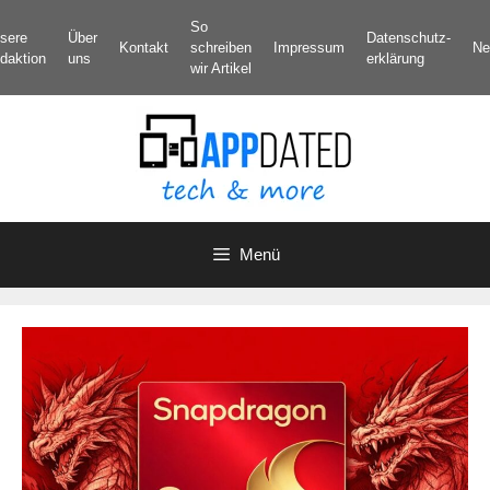
Zum
So
sere
Über
Datenschutz­
Inhalt
Kontakt
schreiben
Impressum
Ne
daktion
uns
erklärung
springen
wir Artikel
Menü