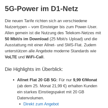
y
5G-Power im D1-Netz
V
Die neuen Tarife richten sich an verschiedene
Nutzertypen – vom Einsteiger bis zum Power-User.
i
Allen gemein ist die Nutzung des Telekom-Netzes mit
50 Mbit/s im Download
(25 Mbit/s Upload) und die
d
Ausstattung mit einer Allnet- und SMS-Flat. Zudem
unterstützen alle Angebote moderne Standards wie
e
VoLTE
und
WiFi-Call
.
Die Highlights im Überblick:
o
Allnet Flat 20 GB 5G:
Für nur
9,99 €/Monat
(ab dem 25. Monat 21,99 €) erhalten Kunden
ein starkes Einstiegspaket mit 20 GB
Datenvolumen.
Direkt zum Angebot