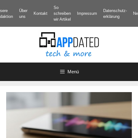
Zum
So
sere
Über
Datenschutz­
Inhalt
Kontakt
schreiben
Impressum
Ne
daktion
uns
erklärung
springen
wir Artikel
Menü