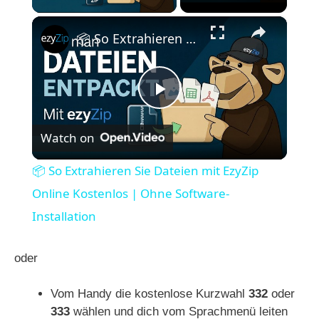
×
📦 So Extrahieren Sie Dateien mit EzyZip Online Kostenlos | Ohne Software-Installation
P
Watch on
l
📦 So Extrahieren Sie Dateien mit EzyZip
a
Online Kostenlos | Ohne Software-
Installation
y
oder
V
Vom Handy die kostenlose Kurzwahl
332
oder
333
wählen und dich vom Sprachmenü leiten