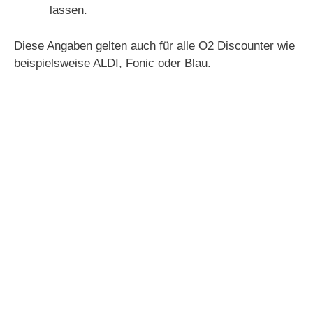
i
lassen.
d
Diese Angaben gelten auch für alle O2 Discounter wie
beispielsweise ALDI, Fonic oder Blau.
e
o