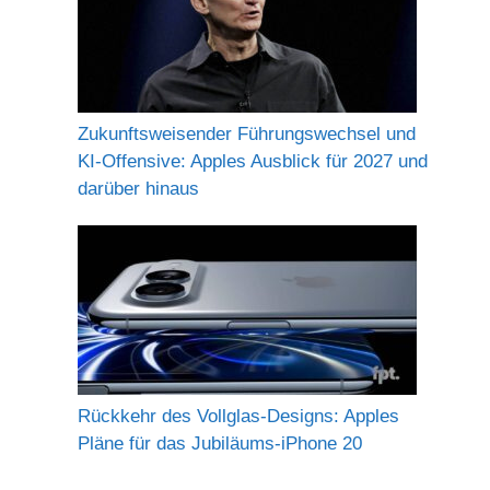
Zukunftsweisender Führungswechsel und
KI-Offensive: Apples Ausblick für 2027 und
darüber hinaus
Rückkehr des Vollglas-Designs: Apples
Pläne für das Jubiläums-iPhone 20