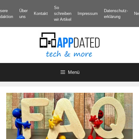
Zum
So
sere
Über
Datenschutz­
Inhalt
Kontakt
schreiben
Impressum
Ne
daktion
uns
erklärung
springen
wir Artikel
Menü