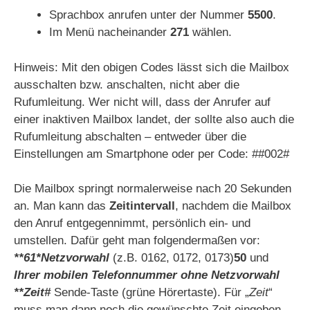
Sprachbox anrufen unter der Nummer
5500
.
Im Menü nacheinander
271
wählen.
Hinweis: Mit den obigen Codes lässt sich die Mailbox
ausschalten bzw. anschalten, nicht aber die
Rufumleitung. Wer nicht will, dass der Anrufer auf
einer inaktiven Mailbox landet, der sollte also auch die
Rufumleitung abschalten – entweder über die
Einstellungen am Smartphone oder per Code: ##002#
Die Mailbox springt normalerweise nach 20 Sekunden
an. Man kann das
Zeitintervall
, nachdem die Mailbox
den Anruf entgegennimmt, persönlich ein- und
umstellen. Dafür geht man folgendermaßen vor:
**61*Netzvorwahl
(z.B. 0162, 0172, 0173)
50
und
Ihrer mobilen Telefonnummer ohne Netzvorwahl
**Zeit#
Sende-Taste (grüne Hörertaste). Für „
Zeit
“
muss man dann noch die gewünschte Zeit eingeben,