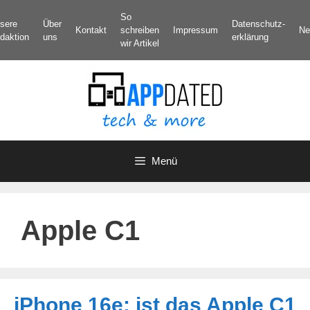
Zum
So
sere
Über
Datenschutz­
Inhalt
Kontakt
schreiben
Impressum
Ne
daktion
uns
erklärung
springen
wir Artikel
Menü
Apple C1
iPhone 16e: ist das Apple C1