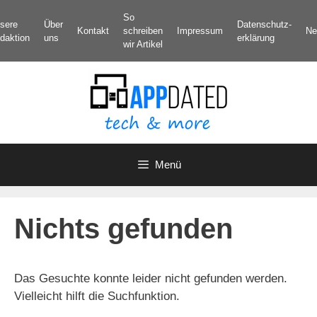
Zum
So
sere
Über
Datenschutz­
Inhalt
Kontakt
schreiben
Impressum
Ne
daktion
uns
erklärung
springen
wir Artikel
Menü
Nichts gefunden
Das Gesuchte konnte leider nicht gefunden werden.
Vielleicht hilft die Suchfunktion.