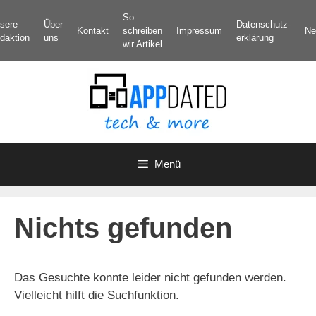
Zum
So
sere
Über
Datenschutz­
Inhalt
Kontakt
schreiben
Impressum
Ne
daktion
uns
erklärung
springen
wir Artikel
Menü
Nichts gefunden
Das Gesuchte konnte leider nicht gefunden werden.
Vielleicht hilft die Suchfunktion.