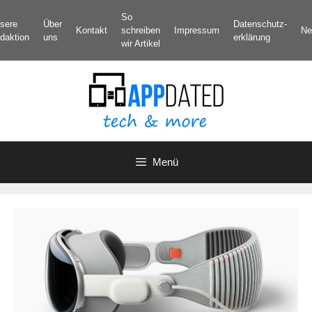
Zum
So
sere
Über
Datenschutz­
Inhalt
Kontakt
schreiben
Impressum
Ne
daktion
uns
erklärung
springen
wir Artikel
Menü