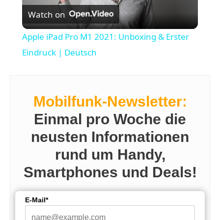
Watch on
l
Apple iPad Pro M1 2021: Unboxing & Erster
a
Eindruck | Deutsch
y
Mobilfunk-Newsletter:
V
Einmal pro Woche die
neusten Informationen
i
rund um Handy,
d
Smartphones und Deals!
e
E-Mail*