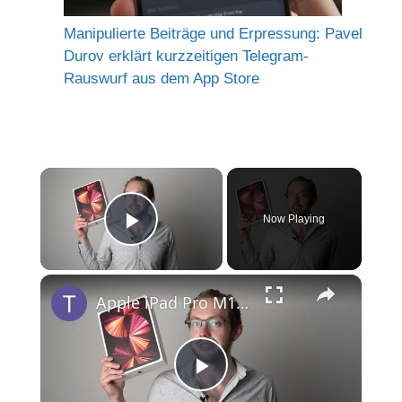
Manipulierte Beiträge und Erpressung: Pavel
Durov erklärt kurzzeitigen Telegram-
Rauswurf aus dem App Store
×
Now Playing
Play Video
×
Apple iPad Pro M1 2021: Unboxing & Erster Eindruck | Deutsch
P