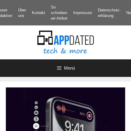
Zum
So
sere
Über
Datenschutz­
Inhalt
Kontakt
schreiben
Impressum
Ne
daktion
uns
erklärung
springen
wir Artikel
Menü