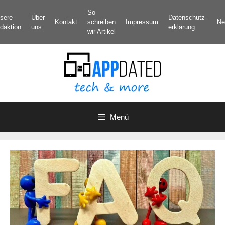
Zum
So
sere
Über
Datenschutz­
Inhalt
Kontakt
schreiben
Impressum
Ne
daktion
uns
erklärung
springen
wir Artikel
Menü