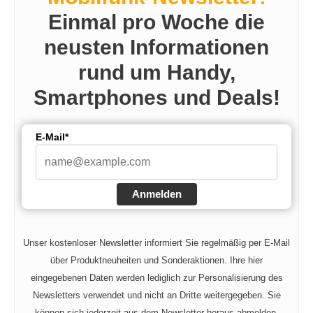
V
Einmal pro Woche die
neusten Informationen
i
rund um Handy,
d
Smartphones und Deals!
e
E-Mail*
o
Anmelden
Unser kostenloser Newsletter informiert Sie regelmäßig per E-Mail
über Produktneuheiten und Sonderaktionen. Ihre hier
eingegebenen Daten werden lediglich zur Personalisierung des
Newsletters verwendet und nicht an Dritte weitergegeben. Sie
können sich jederzeit aus dem Newsletter heraus abmelden.