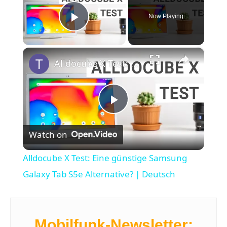
Now Playing
Play Video
×
Alldocube X Test: Eine günstige Samsung Galaxy Tab S5e Alternative? | Deutsch
P
Watch on
l
Alldocube X Test: Eine günstige Samsung
a
Galaxy Tab S5e Alternative? | Deutsch
y
Mobilfunk-Newsletter: