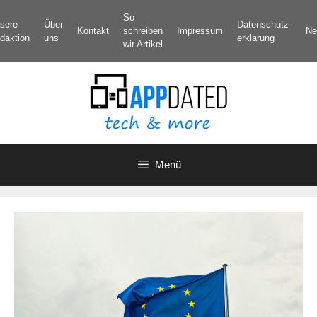
Zum
So
sere
Über
Datenschutz­
Inhalt
Kontakt
schreiben
Impressum
Ne
daktion
uns
erklärung
springen
wir Artikel
Menü