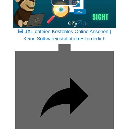
P
d
l
e
a
🖼️ JXL-dateien Kostenlos Online Ansehen |
o
Keine Softwareinstallation Erforderlich
y
V
i
d
e
o