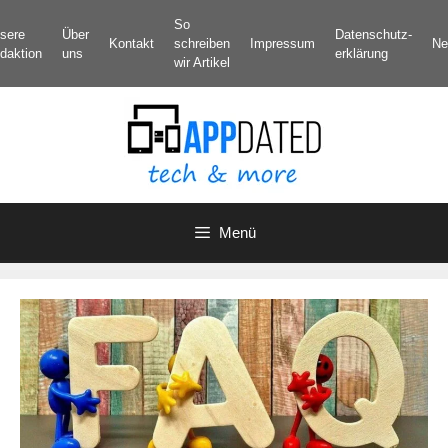
Zum
So
sere
Über
Datenschutz­
Inhalt
Kontakt
schreiben
Impressum
Ne
daktion
uns
erklärung
springen
wir Artikel
Menü