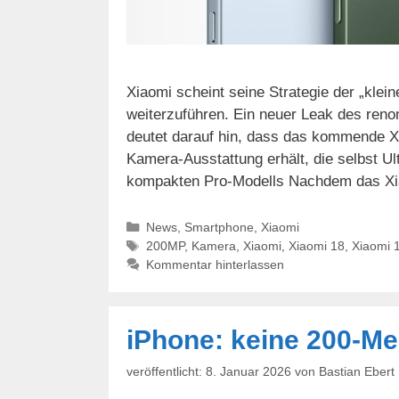
Xiaomi scheint seine Strategie der „klei
weiterzuführen. Ein neuer Leak des reno
deutet darauf hin, dass das kommende Xi
Kamera-Ausstattung erhält, die selbst Ul
kompakten Pro-Modells Nachdem das X
Kategorien
News
,
Smartphone
,
Xiaomi
Schlagwörter
200MP
,
Kamera
,
Xiaomi
,
Xiaomi 18
,
Xiaomi 
Kommentar hinterlassen
iPhone: keine 200-Me
8. Januar 2026
von
Bastian Ebert