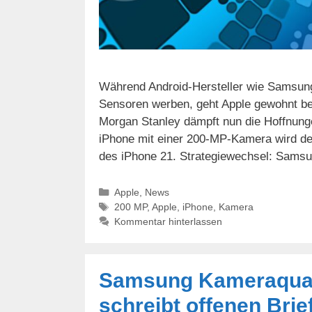
Während Android-Hersteller wie Samsung 
Sensoren werben, geht Apple gewohnt be
Morgan Stanley dämpft nun die Hoffnung
iPhone mit einer 200-MP-Kamera wird de
des iPhone 21. Strategiewechsel: Sams
Kategorien
Apple
,
News
Schlagwörter
200 MP
,
Apple
,
iPhone
,
Kamera
Kommentar hinterlassen
Samsung Kameraqualit
schreibt offenen Brie