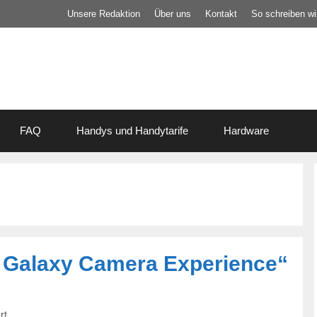
Unsere Redaktion
Über uns
Kontakt
So schreiben wir
FAQ
Handys und Handytarife
Hardware
 Galaxy Camera Experience“
rt