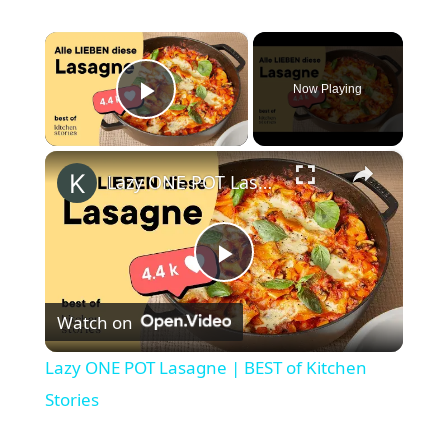
×
Now Playing
Play Video
×
Lazy ONE POT Lasagne | BEST of Kitchen Stories
P
Watch on
l
Lazy ONE POT Lasagne | BEST of Kitchen
a
Stories