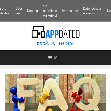
Zum
So
sere
Über
Datenschutz­
Inhalt
Kontakt
schreiben
Impressum
Ne
daktion
uns
erklärung
springen
wir Artikel
Menü