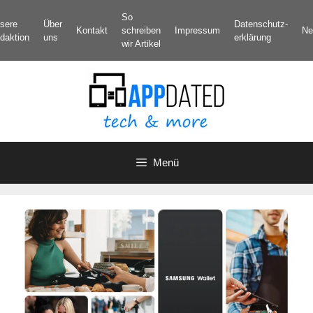
Zum
So
sere
Über
Datenschutz­
Inhalt
Kontakt
schreiben
Impressum
Ne
daktion
uns
erklärung
springen
wir Artikel
Menü