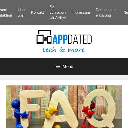
Zum
So
sere
Über
Datenschutz­
Inhalt
Kontakt
schreiben
Impressum
Ne
daktion
uns
erklärung
springen
wir Artikel
Menü