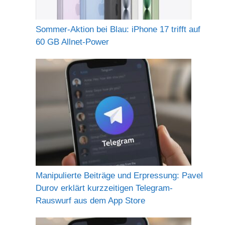
Sommer-Aktion bei Blau: iPhone 17 trifft auf
60 GB Allnet-Power
Manipulierte Beiträge und Erpressung: Pavel
Durov erklärt kurzzeitigen Telegram-
Rauswurf aus dem App Store