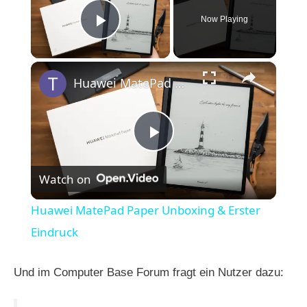
Now Playing
Play Video
×
Huawei MatePad Paper Unboxing & Erster Eindruck
P
Watch on
l
Huawei MatePad Paper Unboxing & Erster
a
Eindruck
y
Und im Computer Base Forum fragt ein Nutzer dazu: