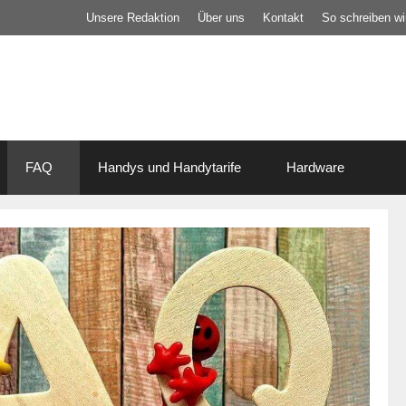
Unsere Redaktion
Über uns
Kontakt
So schreiben wir
FAQ
Handys und Handytarife
Hardware