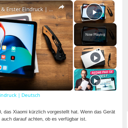
×
×
Xiaomi Redmi Pad Unboxing & Erster Eindruck | Deutsch
Play Vid
Now Playing
indruck | Deutsch
 das Xiaomi kürzlich vorgestellt hat. Wenn das Gerät
 auch darauf achten, ob es verfügbar ist.