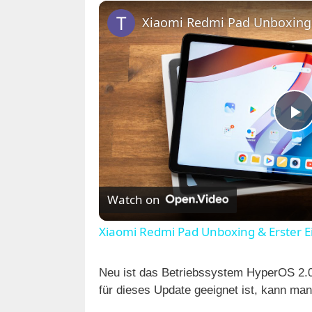
P
l
Watch on
a
Xiaomi Redmi Pad Unboxing & Erster E
y
Neu ist das Betriebssystem HyperOS 2.0,
für dieses Update geeignet ist, kann man
V