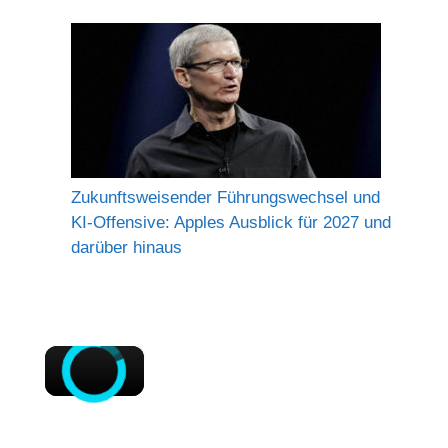
Zukunftsweisender Führungswechsel und
KI-Offensive: Apples Ausblick für 2027 und
darüber hinaus
×